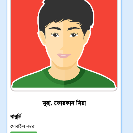
মুহা. ‍ফোরকান মিয়া
বাবুর্চি
মোবাইল নম্বর: