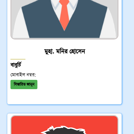
মুহা. মনির হোসেন
বাবুর্চি
মোবাইল নম্বর:
বিস্তারিত জানুন