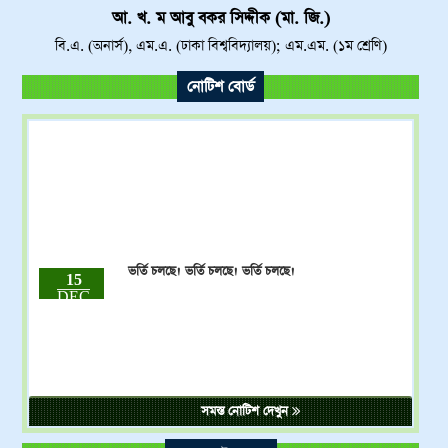
আ. খ. ম আবু বকর সিদ্দীক (মা. জি.)
বি.এ. (অনার্স), এম.এ. (ঢাকা বিশ্ববিদ্যালয়); এম.এম. (১ম শ্রেণি)
নোটিশ বোর্ড
ভর্তি চলছে! ভর্তি চলছে! ভর্তি চলছে!
15
DEC
2023
ষষ্ঠ শ্রেণি থেকে দাখিল নবম শ্রেণি পর্যন্ত 01-12-2023
15
DEC
থেকে 31-12-2023 পর্যন্ত ভর্তি চলবে।
2023
সমস্ত নোটিশ দেখুন