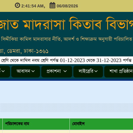
,
2:41:54 AM
06/08/2026
জাত মাদরাসা কিতাব বিভা
সিদ্দীকিয়া কামিল মাদরাসার নীতি, আদর্শ ও শিক্ষাক্রম অনুযায়ী পরিচালিত।
লিয়া, ডেমরা, ঢাকা-১৩৬১
ণি থেকে দাখিল নবম শ্রেণি পর্যন্ত 01-12-2023 থেকে 31-12-2023 পর্যন্ত ভর্তি 
ি
আবাসন
প্রকাশনা
লাইব্রেরি
শাখা প্রতিষ্ঠান
পরিচালকের নাম
মোবাইল