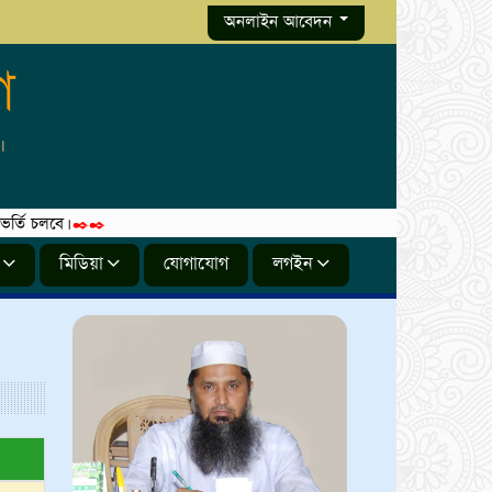
অনলাইন আবেদন
গ
চলবে।
✒️✒️
মিডিয়া
যোগাযোগ
লগইন