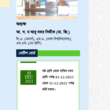
অধ্যক্ষ
আ. খ. ম আবু বকর সিদ্দীক (মা. জি.)
বি.এ. (অনার্স), এম.এ. (ঢাকা বিশ্ববিদ্যালয়);
ভর্তি চলছে! ভর্তি চলছে! ভর্তি
15
এম.এম. (১ম শ্রেণি)
DEC
চলছে!
2023
নোটিশ বোর্ড
ষষ্ঠ শ্রেণি থেকে দাখিল নবম
15
DEC
শ্রেণি পর্যন্ত 01-12-2023
2023
থেকে 31-12-2023 পর্যন্ত
ভর্তি চলবে।