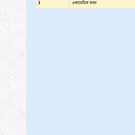
1
একাডেমিক ভবন