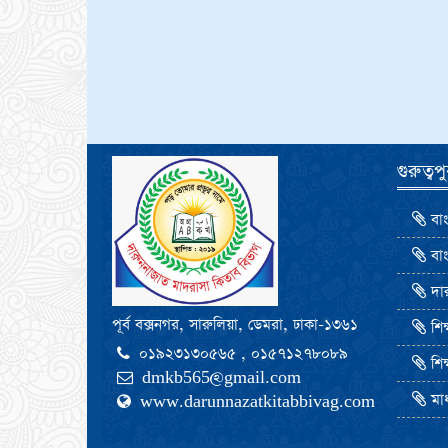
গুরুত্ব
বাং
বাং
দার
পূর্ব বক্সনগর, সারুলিয়া, ডেমরা, ঢাকা-১৩৬১
শিক্
০১৯২৩১৩০৫৬৫ , ০১৫৭১২৭৮০৮৯
শিক
dmkb565@gmail.com
মাধ
www.darunnazatkitabbivag.com