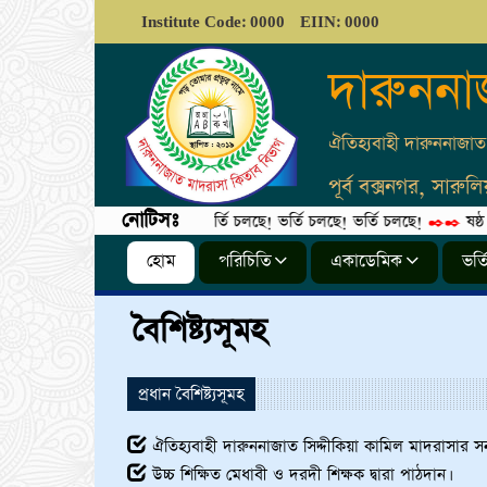
Institute Code: 0000
EIIN: 0000
দারুননা
ঐতিহ্যবাহী দারুননাজাত 
পূর্ব বক্সনগর, সারু
নোটিসঃ
ভর্তি চলছে! ভর্তি চলছে! ভর্তি চলছে!
ষষ্ঠ শ্রে
✒️✒️
h6>
হোম
পরিচিতি
একাডেমিক
ভর্ত
বৈশিষ্ট্যসূমহ
প্রধান বৈশিষ্ট্যসূমহ
ঐতিহ্যবাহী দারুননাজাত সিদ্দীকিয়া কামিল মাদরাসার সনা
উচ্চ শিক্ষিত মেধাবী ও দরদী শিক্ষক দ্বারা পাঠদান।