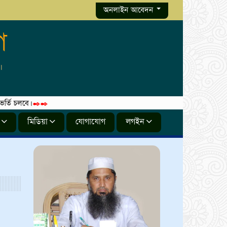
অনলাইন আবেদন
গ
লবে।
✒️✒️
মিডিয়া
যোগাযোগ
লগইন