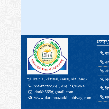
গুরুত্ব
বাং
বাং
দার
পূর্ব বক্সনগর, সারুলিয়া, ডেমরা, ঢাকা-১৩৬১
শিক্
০১৯২৩১৩০৫৬৫ , ০১৫৭১২৭৮০৮৯
শিক
dmkb565@gmail.com
মাধ
www.darunnazatkitabbivag.com