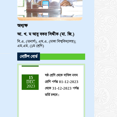
অধ্যক্ষ
আ. খ. ম আবু বকর সিদ্দীক (মা. জি.)
বি.এ. (অনার্স), এম.এ. (ঢাকা বিশ্ববিদ্যালয়);
ভর্তি চলছে! ভর্তি চলছে! ভর্তি
15
এম.এম. (১ম শ্রেণি)
DEC
চলছে!
2023
নোটিশ বোর্ড
ষষ্ঠ শ্রেণি থেকে দাখিল নবম
15
DEC
শ্রেণি পর্যন্ত 01-12-2023
2023
থেকে 31-12-2023 পর্যন্ত
ভর্তি চলবে।