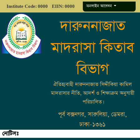
অনলাইন আবেদন
Institute Code: 0000
EIIN: 0000
দারুননাজাত
মাদরাসা কিতাব
বিভাগ
ঐতিহ্যবাহী দারুননাজাত সিদ্দীকিয়া কামিল
মাদরাসার নীতি, আদর্শ ও শিক্ষাক্রম অনুযায়ী
পরিচালিত।
পূর্ব বক্সনগর, সারুলিয়া, ডেমরা,
ঢাকা-১৩৬১
নোটিসঃ
ে।
✒️✒️