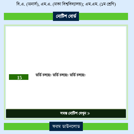
বি.এ. (অনার্স), এম.এ. (ঢাকা বিশ্ববিদ্যালয়); এম.এম. (১ম শ্রেণি)
নোটিশ বোর্ড
ভর্তি চলছে! ভর্তি চলছে! ভর্তি চলছে!
15
DEC
2023
ষষ্ঠ শ্রেণি থেকে দাখিল নবম শ্রেণি পর্যন্ত 01-12-2023 থেকে
15
DEC
31-12-2023 পর্যন্ত ভর্তি চলবে।
2023
সমস্ত নোটিশ দেখুন
ফরম ডাউনলোড