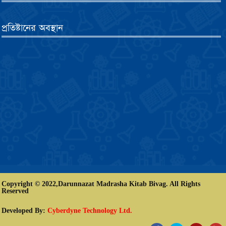
প্রতিষ্টানের অবস্থান
Copyright © 2022,Darunnazat Madrasha Kitab Bivag. All Rights
Reserved
Developed By:
Cyberdyne Technology Ltd.