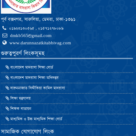
পূর্ব বক্সনগর, সারুলিয়া, ডেমরা, ঢাকা-১৩৬১
০১৯২৩১৩০৫৬৫ , ০১৫৭১২৭৮০৮৯
dmkb565@gmail.com
www.darunnazatkitabbivag.com
গুরুত্বপুরর্ণ লিংকসূমহ
বাংলাদেশ মাদরাসা শিক্ষা বোর্ড
বাংলাদেশ মাদরাসা শিক্ষা অধিদপ্তর
দারুননাজাত সিদ্দীকিয়া কামিল মাদরাসা
শিক্ষা মন্ত্রণালয়
শিক্ষক বাতায়ন
মাধ্যমিক ও উচ্চ মাধ্যমিক শিক্ষা বোর্ড
সামাজিক যোগাযোগ লিংক