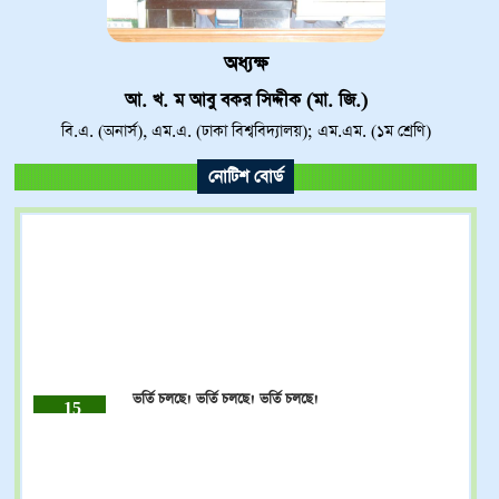
অধ্যক্ষ
আ. খ. ম আবু বকর সিদ্দীক (মা. জি.)
বি.এ. (অনার্স), এম.এ. (ঢাকা বিশ্ববিদ্যালয়); এম.এম. (১ম শ্রেণি)
নোটিশ বোর্ড
ভর্তি চলছে! ভর্তি চলছে! ভর্তি চলছে!
15
DEC
2023
ষষ্ঠ শ্রেণি থেকে দাখিল নবম শ্রেণি পর্যন্ত 01-12-2023 থেকে
15