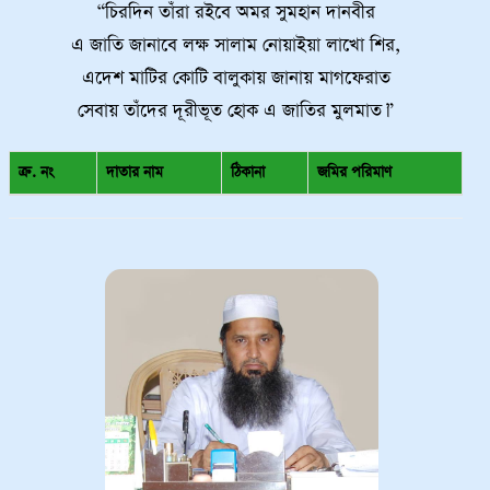
“চিরদিন তাঁরা রইবে অমর সুমহান দানবীর
এ জাতি জানাবে লক্ষ সালাম নোয়াইয়া লাখো শির,
এদেশ মাটির কোটি বালুকায় জানায় মাগফেরাত
সেবায় তাঁদের দূরীভূত হোক এ জাতির মুলমাত।”
ক্র. নং
দাতার নাম
ঠিকানা
জমির পরিমাণ