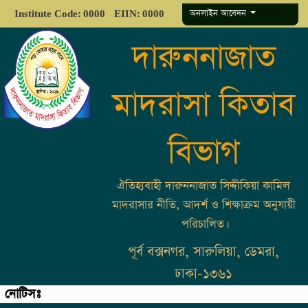
অনলাইন আবেদন
Institute Code: 0000
EIIN: 0000
দারুননাজাত
মাদরাসা কিতাব
বিভাগ
ঐতিহ্যবাহী দারুননাজাত সিদ্দীকিয়া কামিল
মাদরাসার নীতি, আদর্শ ও শিক্ষাক্রম অনুযায়ী
পরিচালিত।
পূর্ব বক্সনগর, সারুলিয়া, ডেমরা,
ঢাকা-১৩৬১
নোটিসঃ
ভ