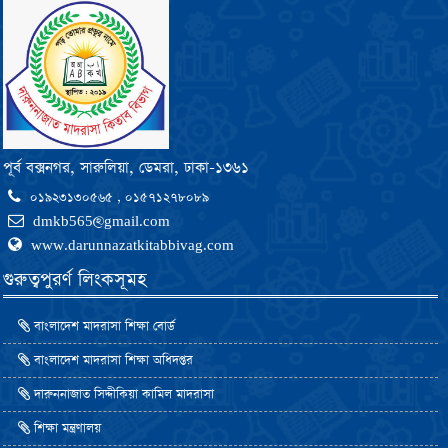
পূর্ব বক্সনগর, সারুলিয়া, ডেমরা, ঢাকা-১৩৬১
০১৯২৩১৩০৫৬৫ , ০১৫৭১২৭৮০৮৯
dmkb565@gmail.com
www.darunnazatkitabbivag.com
গুরুত্বপুরর্ণ লিংকসূমহ
বাংলাদেশ মাদরাসা শিক্ষা বোর্ড
বাংলাদেশ মাদরাসা শিক্ষা অধিদপ্তর
দারুননাজাত সিদ্দীকিয়া কামিল মাদরাসা
শিক্ষা মন্ত্রণালয়