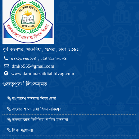
পূর্ব বক্সনগর, সারুলিয়া, ডেমরা, ঢাকা-১৩৬১
০১৯২৩১৩০৫৬৫ , ০১৫৭১২৭৮০৮৯
dmkb565@gmail.com
www.darunnazatkitabbivag.com
গুরুত্বপুরর্ণ লিংকসূমহ
বাংলাদেশ মাদরাসা শিক্ষা বোর্ড
বাংলাদেশ মাদরাসা শিক্ষা অধিদপ্তর
দারুননাজাত সিদ্দীকিয়া কামিল মাদরাসা
শিক্ষা মন্ত্রণালয়