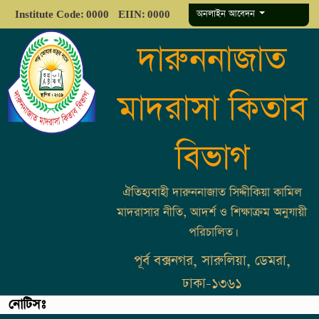
অনলাইন আবেদন
Institute Code: 0000
EIIN: 0000
দারুননাজাত
মাদরাসা কিতাব
বিভাগ
ঐতিহ্যবাহী দারুননাজাত সিদ্দীকিয়া কামিল
মাদরাসার নীতি, আদর্শ ও শিক্ষাক্রম অনুযায়ী
পরিচালিত।
পূর্ব বক্সনগর, সারুলিয়া, ডেমরা,
ঢাকা-১৩৬১
নোটিসঃ
চলবে।
✒️✒️