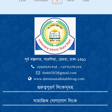
First
Previous
1
Next
Last
পূর্ব বক্সনগর, সারুলিয়া, ডেমরা, ঢাকা-১৩৬১
০১৯২৩১৩০৫৬৫ , ০১৫৭১২৭৮০৮৯
dmkb565@gmail.com
www.darunnazatkitabbivag.com
গুরুত্বপুরর্ণ লিংকসূমহ
সামাজিক যোগাযোগ লিংক