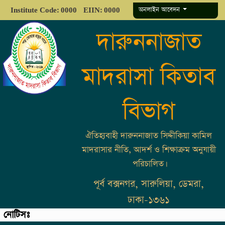
অনলাইন আবেদন
Institute Code: 0000
EIIN: 0000
দারুননাজাত
মাদরাসা কিতাব
বিভাগ
ঐতিহ্যবাহী দারুননাজাত সিদ্দীকিয়া কামিল
মাদরাসার নীতি, আদর্শ ও শিক্ষাক্রম অনুযায়ী
পরিচালিত।
পূর্ব বক্সনগর, সারুলিয়া, ডেমরা,
ঢাকা-১৩৬১
নোটিসঃ
ভর