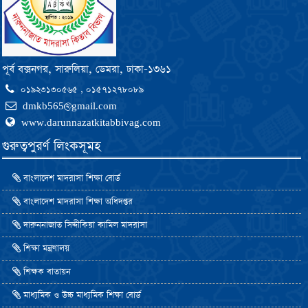
পূর্ব বক্সনগর, সারুলিয়া, ডেমরা, ঢাকা-১৩৬১
০১৯২৩১৩০৫৬৫ , ০১৫৭১২৭৮০৮৯
dmkb565@gmail.com
www.darunnazatkitabbivag.com
গুরুত্বপুরর্ণ লিংকসূমহ
বাংলাদেশ মাদরাসা শিক্ষা বোর্ড
বাংলাদেশ মাদরাসা শিক্ষা অধিদপ্তর
দারুননাজাত সিদ্দীকিয়া কামিল মাদরাসা
শিক্ষা মন্ত্রণালয়
শিক্ষক বাতায়ন
মাধ্যমিক ও উচ্চ মাধ্যমিক শিক্ষা বোর্ড