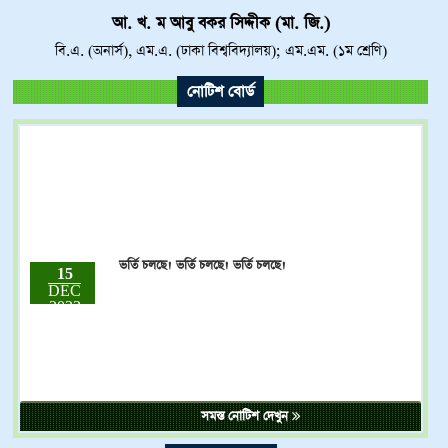
আ. খ. ম আবু বকর সিদ্দীক (মা. জি.)
বি.এ. (অনার্স), এম.এ. (ঢাকা বিশ্ববিদ্যালয়); এম.এম. (১ম শ্রেণি)
নোটিশ বোর্ড
ভর্তি চলছে! ভর্তি চলছে! ভর্তি চলছে!
15
DEC
2023
ষষ্ঠ শ্রেণি থেকে দাখিল নবম শ্রেণি পর্যন্ত 01-12-2023 থেকে
15
DEC
31-12-2023 পর্যন্ত ভর্তি চলবে।
2023
সমস্ত নোটিশ দেখুন