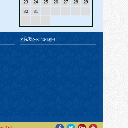
23
24
25
26
27
28
29
30
31
প্রতিষ্টানের অবস্থান
gy Ltd.