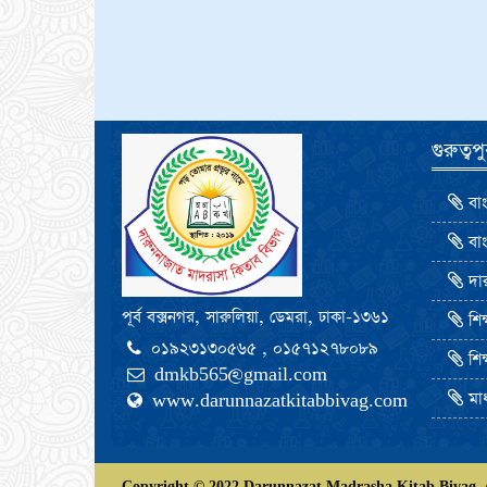
গুরুত্ব
বাং
বাং
দার
পূর্ব বক্সনগর, সারুলিয়া, ডেমরা, ঢাকা-১৩৬১
শিক্
০১৯২৩১৩০৫৬৫ , ০১৫৭১২৭৮০৮৯
শিক
dmkb565@gmail.com
মাধ
www.darunnazatkitabbivag.com
Copyright © 2022,Darunnazat Madrasha Kitab Bivag. A