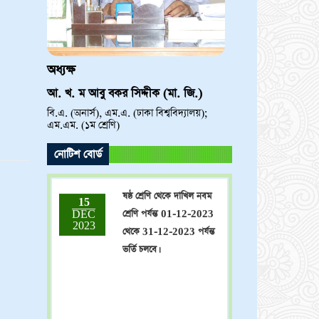
অধ্যক্ষ
আ. খ. ম আবু বকর সিদ্দীক (মা. জি.)
ভর্তি চলছে! ভর্তি চলছে! ভর্তি
বি.এ. (অনার্স), এম.এ. (ঢাকা বিশ্ববিদ্যালয়);
15
এম.এম. (১ম শ্রেণি)
DEC
চলছে!
2023
নোটিশ বোর্ড
ষষ্ঠ শ্রেণি থেকে দাখিল নবম
15
DEC
শ্রেণি পর্যন্ত 01-12-2023
2023
থেকে 31-12-2023 পর্যন্ত
ভর্তি চলবে।