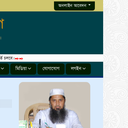
অনলাইন আবেদন
গ
ে।
✒️✒️
মিডিয়া
যোগাযোগ
লগইন