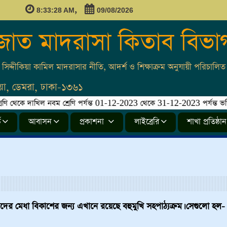
,
8:33:28 AM
09/08/2026
জাত মাদরাসা কিতাব বিভা
সিদ্দীকিয়া কামিল মাদরাসার নীতি, আদর্শ ও শিক্ষাক্রম অনুযায়ী পরিচালিত।
লিয়া, ডেমরা, ঢাকা-১৩৬১
 থেকে দাখিল নবম শ্রেণি পর্যন্ত 01-12-2023 থেকে 31-12-2023 পর্যন্ত ভর্তি চলব
ি
আবাসন
প্রকাশনা
লাইব্রেরি
শাখা প্রতিষ্ঠান
 ছাত্রদের মেধা বিকাশের জন্য এখানে রয়েছে বহুমুখি সহপাঠ্যক্রম। সেগুলো হল-