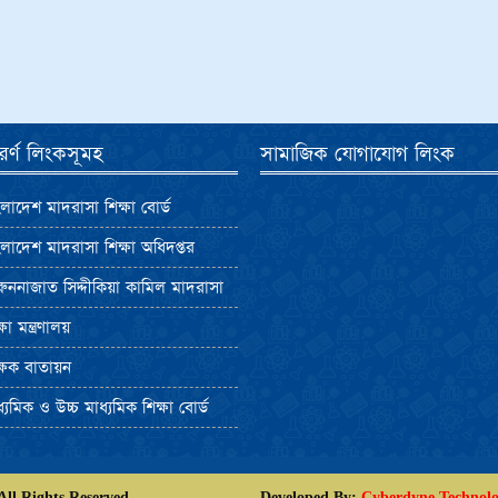
পুরর্ণ লিংকসূমহ
সামাজিক যোগাযোগ লিংক
লাদেশ মাদরাসা শিক্ষা বোর্ড
লাদেশ মাদরাসা শিক্ষা অধিদপ্তর
ুননাজাত সিদ্দীকিয়া কামিল মাদরাসা
ষা মন্ত্রণালয়
্ষক বাতায়ন
্যমিক ও উচ্চ মাধ্যমিক শিক্ষা বোর্ড
ll Rights Reserved
Developed By:
Cyberdyne Technolo