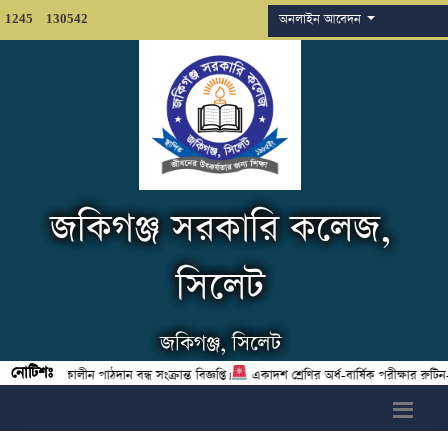
অনলাইন আবেদন
1245
130542
জকিগঞ্জ সরকারি কলেজ,
সিলেট
জকিগঞ্জ, সিলেট
নোটিশঃ
 পরীক্ষা চলাকালীন পাঠদান বন্ধ সংক্রান্ত বিজ্ঞপ্তি।
একাদশ শ্রেণির অর্ধ-বার্ষিক পরীক্ষার রুটি
h6>