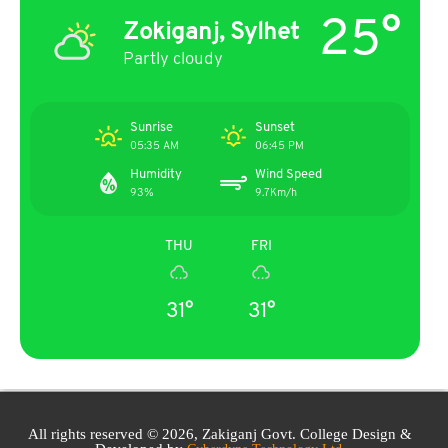
25°
Zokiganj, Sylhet
Partly cloudy
Sunrise
Sunset
05:35 AM
06:45 PM
Humidity
Wind Speed
93%
9.7Km/h
THU
FRI
31°
31°
All rights reserved © 2026, Zakiganj Govt. College Design &