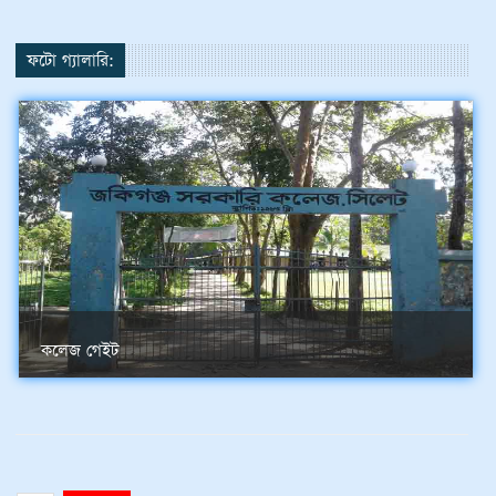
ফটো গ্যালারি:
কলেজ গেইট