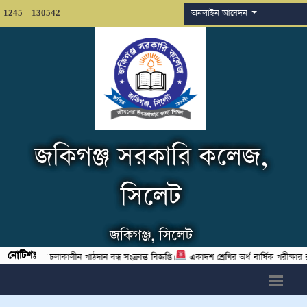
অনলাইন আবেদন
1245
130542
জকিগঞ্জ সরকারি কলেজ,
সিলেট
জকিগঞ্জ, সিলেট
নোটিশঃ
র্ষিক পরীক্ষা চলাকালীন পাঠদান বন্ধ সংক্রান্ত বিজ্ঞপ্তি।
একাদশ শ্রেণির অর্ধ-বার্ষিক পরীক্ষার 
h6>