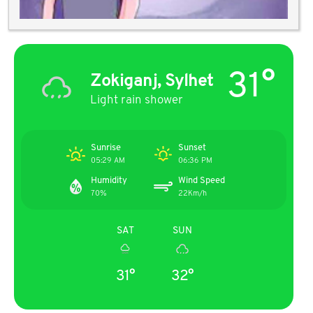
31°
Zokiganj, Sylhet
Light rain shower
Sunrise
Sunset
05:29 AM
06:36 PM
Humidity
Wind Speed
70%
22Km/h
SAT
SUN
31°
32°