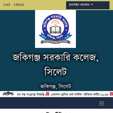
অনলাইন আবেদন
1245
130542
জকিগঞ্জ সরকারি কলেজ,
সিলেট
জকিগঞ্জ, সিলেট
নোটিশঃ
 পাঠদান বন্ধ সংক্রান্ত বিজ্ঞপ্তি।
একাদশ শ্রেণির অর্ধ-বার্ষিক পরীক্ষার রুটিন-২০২৪
দ্বাদ
h6>