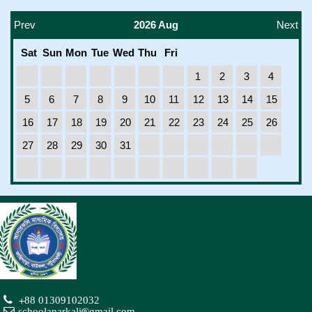
Prev
2026 Aug
Next
Sat
Sun
Mon
Tue
Wed
Thu
Fri
1
2
3
4
5
6
7
8
9
10
11
12
13
14
15
16
17
18
19
20
21
22
23
24
25
26
27
28
29
30
31
+88 01309102032
schoolanarkali@gmail.com